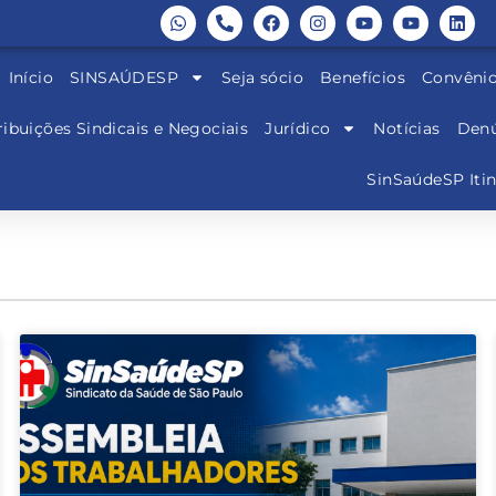
Início
SINSAÚDESP
Seja sócio
Benefícios
Convêni
ibuições Sindicais e Negociais
Jurídico
Notícias
Denú
SinSaúdeSP Iti