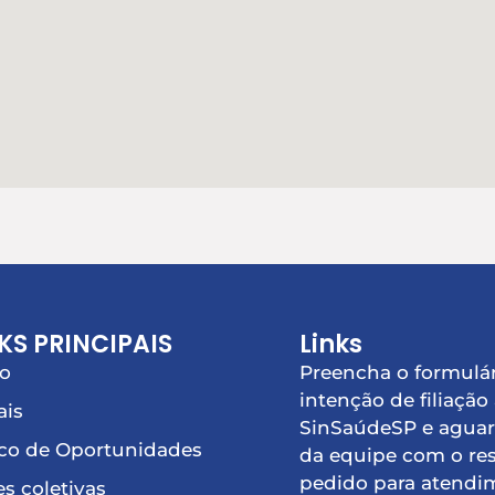
KS PRINCIPAIS
Links
io
Preencha o formulár
intenção de filiação
ais
SinSaúdeSP e aguar
co de Oportunidades
da equipe com o re
pedido para atendi
s coletivas