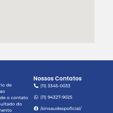
Nossos Contatos
io de
(11) 3345-0033
 ao
(11) 94327-9025
de o contato
sultado do
/sinsaudespoficial/
mento