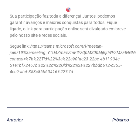
Sua participação faz toda a diferença! Juntos, podemos
garantir avanços e maiores conquistas para todos. Fique
ligado, o link para participação online será divulgado em breve
pelo nosso site e redes sociais.
Segue link:
https://teams.microsoft.com/l/meetup-
join/19%3ameeting_YTU4ZmExZmEtYzQ0MS00MjRjLWE2MzEtNGNi
context=%7b%22Tid%22%3a%22a90fdc23-22be-4b1f-934e-
51e1bf72467b%22%2c%22Oid%22%3a%227bbdb612-c355-
4ec9-afcf-353c86b60416%22%7d
Anterior
Próximo