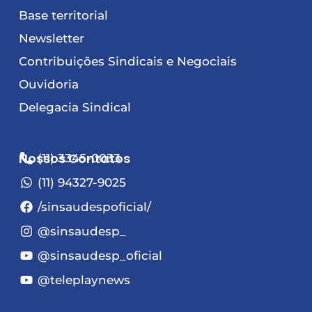
Base territorial
Newsletter
Contribuições Sindicais e Negociais
Ouvidoria
Delegacia Sindical
Nossos Contatos
(11) 3345-0033
(11) 94327-9025
/sinsaudespoficial/
@sinsaudesp_
@sinsaudesp_oficial
@teleplaynews