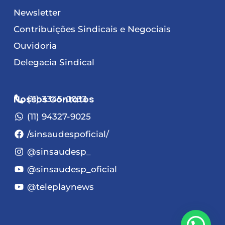
Newsletter
Contribuições Sindicais e Negociais
Ouvidoria
Delegacia Sindical
Nossos Contatos
(11) 3345-0033
(11) 94327-9025
/sinsaudespoficial/
@sinsaudesp_
@sinsaudesp_oficial
@teleplaynews