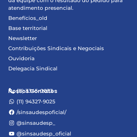
da equipe com o resultado do pedido para
atendimento presencial.
Benefícios_old
Base territorial
Newsletter
Contribuições Sindicais e Negociais
Ouvidoria
Delegacia Sindical
Nossos Contatos
(11) 3345-0033
(11) 94327-9025
/sinsaudespoficial/
@sinsaudesp_
@sinsaudesp_oficial