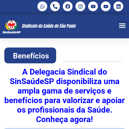
Benefícios
.
A Delegacia Sindical do
SinSaúdeSP disponibiliza uma
ampla gama de serviços e
benefícios para valorizar e apoiar
os profissionais da Saúde.
Conheça agora!