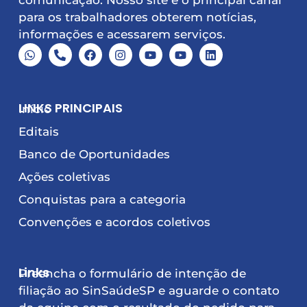
comunicação. Nosso site é o principal canal
para os trabalhadores obterem notícias,
informações e acessarem serviços.
LINKS PRINCIPAIS
Início
Editais
Banco de Oportunidades
Ações coletivas
Conquistas para a categoria
Convenções e acordos coletivos
Links
Preencha o formulário de intenção de
filiação ao SinSaúdeSP e aguarde o contato