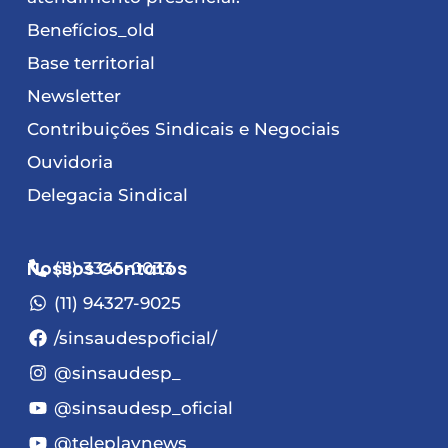
Benefícios_old
Base territorial
Newsletter
Contribuições Sindicais e Negociais
Ouvidoria
Delegacia Sindical
Nossos Contatos
(11) 3345-0033
(11) 94327-9025
/sinsaudespoficial/
@sinsaudesp_
@sinsaudesp_oficial
@teleplaynews