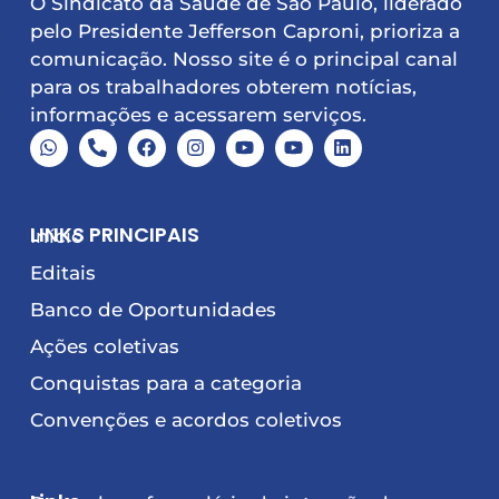
O Sindicato da Saúde de São Paulo, liderado
pelo Presidente Jefferson Caproni, prioriza a
comunicação. Nosso site é o principal canal
para os trabalhadores obterem notícias,
informações e acessarem serviços.
LINKS PRINCIPAIS
Início
Editais
Banco de Oportunidades
Ações coletivas
Conquistas para a categoria
Convenções e acordos coletivos