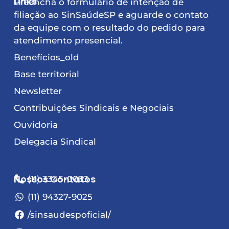
Links
Preencha o formulário de intenção de
filiação ao SinSaúdeSP e aguarde o contato
da equipe com o resultado do pedido para
atendimento presencial.
Benefícios_old
Base territorial
Newsletter
Contribuições Sindicais e Negociais
Ouvidoria
Delegacia Sindical
Nossos Contatos
(11) 3345-0033
(11) 94327-9025
/sinsaudespoficial/