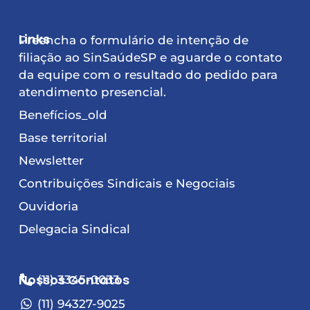
Links
Preencha o formulário de intenção de
filiação ao SinSaúdeSP e aguarde o contato
da equipe com o resultado do pedido para
atendimento presencial.
Benefícios_old
Base territorial
Newsletter
Contribuições Sindicais e Negociais
Ouvidoria
Delegacia Sindical
Nossos Contatos
(11) 3345-0033
(11) 94327-9025