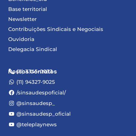
Base territorial
Newsletter
Contribuições Sindicais e Negociais
Ouvidoria
Delegacia Sindical
Nossos Contatos
(11) 3345-0033
(11) 94327-9025
/sinsaudespoficial/
@sinsaudesp_
@sinsaudesp_oficial
@teleplaynews