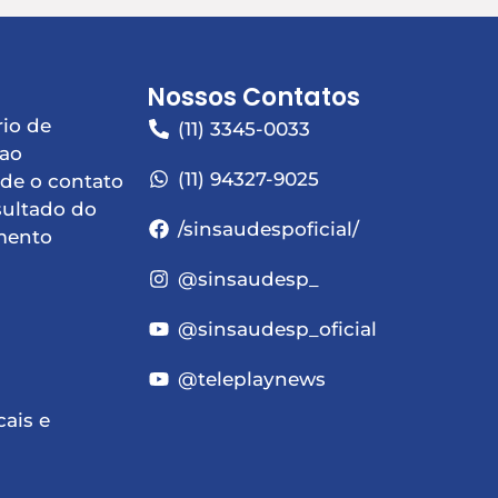
Nossos Contatos
io de
(11) 3345-0033
 ao
(11) 94327-9025
de o contato
sultado do
/sinsaudespoficial/
mento
@sinsaudesp_
@sinsaudesp_oficial
@teleplaynews
cais e