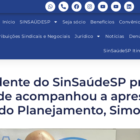
Início
SINSAÚDESP
Seja sócio
Benefícios
Convêni
ibuições Sindicais e Negociais
Jurídico
Notícias
Denú
SinSaúdeSP Iti
dente do SinSaúdeSP 
nde acompanhou a apre
 do Planejamento, Sim