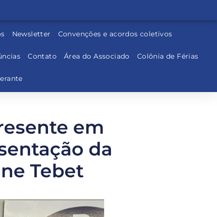
os
Newsletter
Convenções e acordos coletivos
ncias
Contato
Área do Associado
Colônia de Férias
nerante
presente em
sentação da
one Tebet