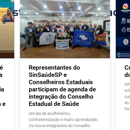
Postagens relacionada
é
Representantes do
C
a
SinSaúdeSP e
d
Conselheiros Estaduais
OP
ia
participam de agenda de
In
integração do Conselho
cu
 e
Estadual de Saúde
do
fo
Um dia de acolhimento,
confraternização e muito aprendizado.
Os novos integrantes do Conselho