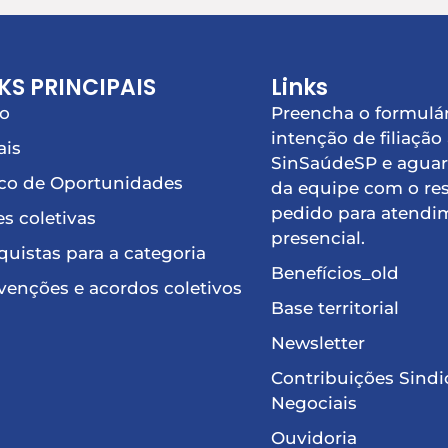
KS PRINCIPAIS
Links
io
Preencha o formulár
intenção de filiação
ais
SinSaúdeSP e aguar
co de Oportunidades
da equipe com o re
pedido para atendi
s coletivas
presencial.
uistas para a categoria
Benefícios_old
enções e acordos coletivos
Base territorial
Newsletter
Contribuições Sindi
Negociais
Ouvidoria