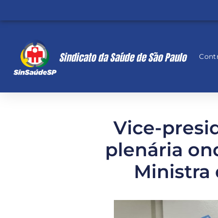
Contr
Vice-presi
plenária o
Ministra