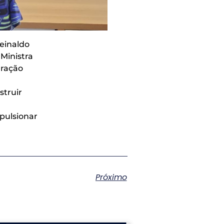
Reinaldo
Ministra
gração
struir
pulsionar
Próximo