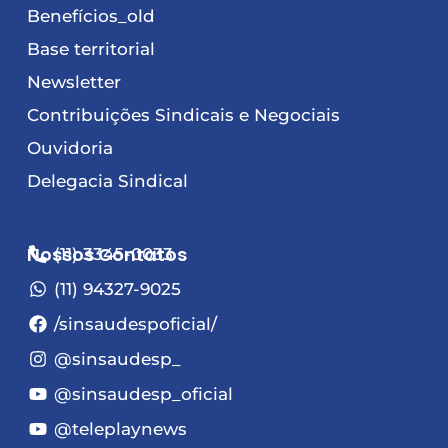
Benefícios_old
Base territorial
Newsletter
Contribuições Sindicais e Negociais
Ouvidoria
Delegacia Sindical
Nossos Contatos
(11) 3345-0033
(11) 94327-9025
/sinsaudespoficial/
@sinsaudesp_
@sinsaudesp_oficial
@teleplaynews