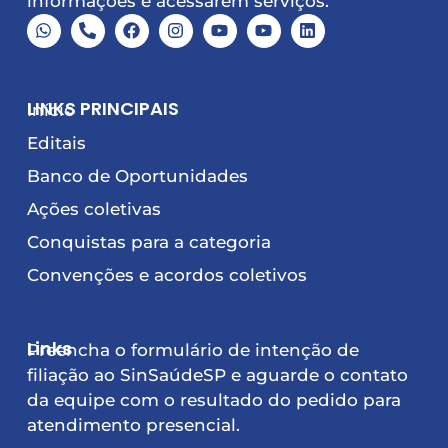
informações e acessarem serviços.
LINKS PRINCIPAIS
Início
Editais
Banco de Oportunidades
Ações coletivas
Conquistas para a categoria
Convenções e acordos coletivos
Links
Preencha o formulário de intenção de
filiação ao SinSaúdeSP e aguarde o contato
da equipe com o resultado do pedido para
atendimento presencial.