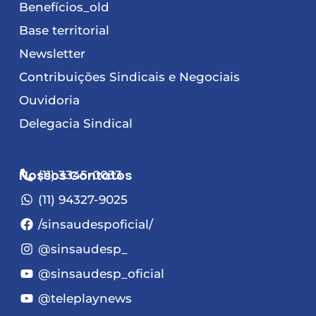
Benefícios_old
Base territorial
Newsletter
Contribuições Sindicais e Negociais
Ouvidoria
Delegacia Sindical
Nossos Contatos
(11) 3345-0033
(11) 94327-9025
/sinsaudespoficial/
@sinsaudesp_
@sinsaudesp_oficial
@teleplaynews