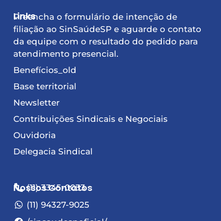
Links
Preencha o formulário de intenção de
filiação ao SinSaúdeSP e aguarde o contato
da equipe com o resultado do pedido para
atendimento presencial.
Benefícios_old
Base territorial
Newsletter
Contribuições Sindicais e Negociais
Ouvidoria
Delegacia Sindical
Nossos Contatos
(11) 3345-0033
(11) 94327-9025