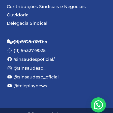
Contribuições Sindicais e Negociais
Ouvidoria
Delegacia Sindical
Nossos Contatos
(11) 3345-0033
(11) 94327-9025
/sinsaudespoficial/
@sinsaudesp_
@sinsaudesp_oficial
@teleplaynews