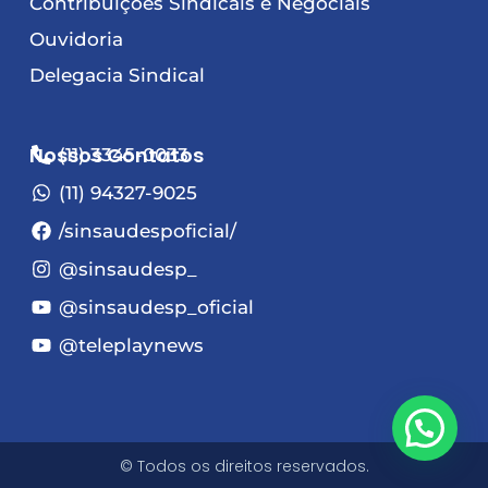
Contribuições Sindicais e Negociais
Ouvidoria
Delegacia Sindical
Nossos Contatos
(11) 3345-0033
(11) 94327-9025
/sinsaudespoficial/
@sinsaudesp_
@sinsaudesp_oficial
@teleplaynews
© Todos os direitos reservados.