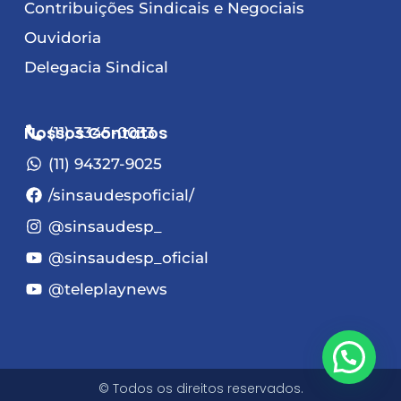
Contribuições Sindicais e Negociais
Ouvidoria
Delegacia Sindical
Nossos Contatos
(11) 3345-0033
(11) 94327-9025
/sinsaudespoficial/
@sinsaudesp_
@sinsaudesp_oficial
@teleplaynews
© Todos os direitos reservados.