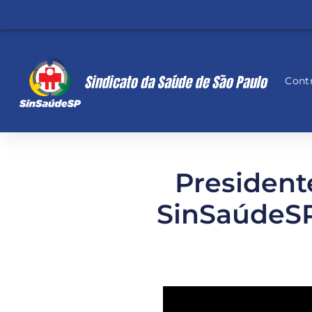
Contr
Presidente
SinSaúdeSP