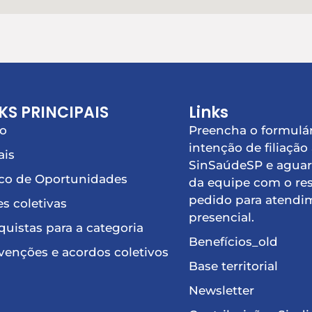
KS PRINCIPAIS
Links
io
Preencha o formulár
intenção de filiação
ais
SinSaúdeSP e aguar
co de Oportunidades
da equipe com o re
pedido para atendi
s coletivas
presencial.
uistas para a categoria
Benefícios_old
enções e acordos coletivos
Base territorial
Newsletter