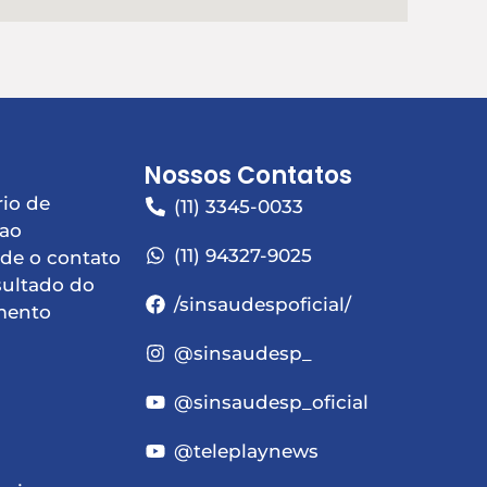
Nossos Contatos
io de
(11) 3345-0033
 ao
(11) 94327-9025
de o contato
sultado do
/sinsaudespoficial/
mento
@sinsaudesp_
@sinsaudesp_oficial
@teleplaynews