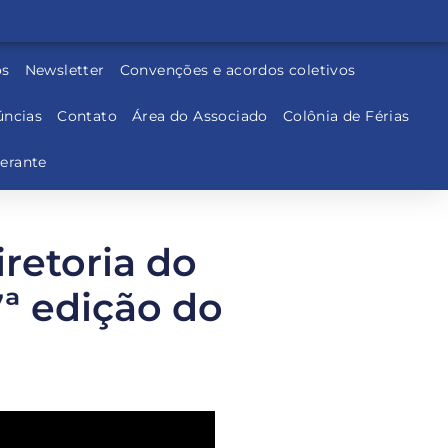
os
Newsletter
Convenções e acordos coletivos
ncias
Contato
Área do Associado
Colônia de Férias
nerante
iretoria do
ª edição do