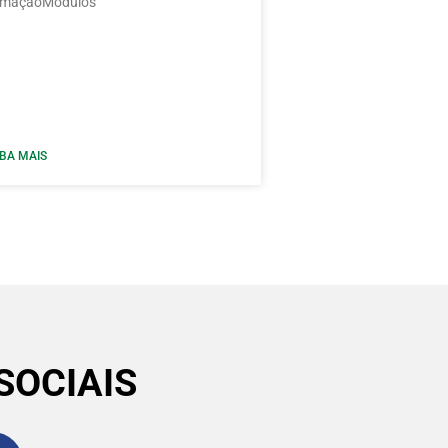
rmaçãoMódulos
IBA MAIS
SOCIAIS