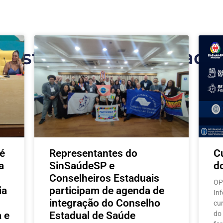
Postagens relacionada
é
Representantes do
C
a
SinSaúdeSP e
d
Conselheiros Estaduais
OP
ia
participam de agenda de
In
integração do Conselho
cu
 e
Estadual de Saúde
do