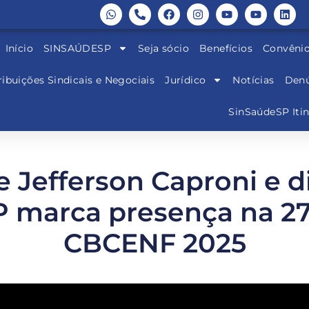
Início
SINSAÚDESP
Seja sócio
Benefícios
Convêni
ibuições Sindicais e Negociais
Jurídico
Notícias
Denú
SinSaúdeSP Iti
 Jefferson Caproni e d
 marca presença na 27
CBCENF 2025