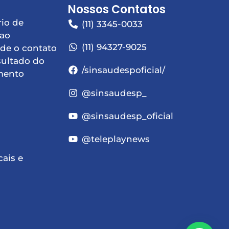
Nossos Contatos
io de
(11) 3345-0033
 ao
(11) 94327-9025
de o contato
sultado do
/sinsaudespoficial/
mento
@sinsaudesp_
@sinsaudesp_oficial
@teleplaynews
cais e