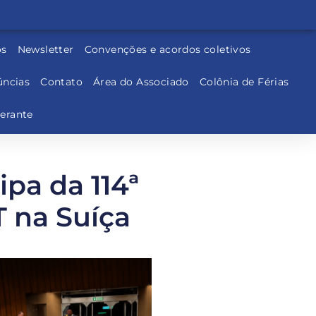
os
Newsletter
Convenções e acordos coletivos
ncias
Contato
Área do Associado
Colônia de Férias
nerante
pa da 114ª
T na Suíça