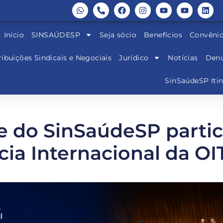
Início
SINSAÚDESP
Seja sócio
Benefícios
Convêni
ibuições Sindicais e Negociais
Jurídico
Notícias
Denú
SinSaúdeSP Iti
e do SinSaúdeSP partici
ia Internacional da OI