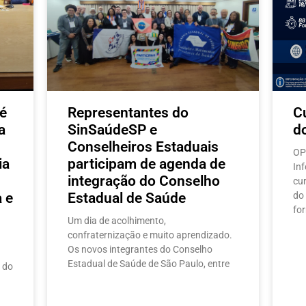
é
Representantes do
C
a
SinSaúdeSP e
d
Conselheiros Estaduais
OP
ia
participam de agenda de
In
integração do Conselho
cu
 e
Estadual de Saúde
do
fo
Um dia de acolhimento,
confraternização e muito aprendizado.
Os novos integrantes do Conselho
Estadual de Saúde de São Paulo, entre
 do