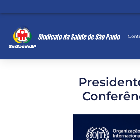
Contr
President
Conferênc