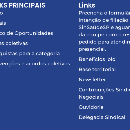
KS PRINCIPAIS
Links
io
Preencha o formulár
intenção de filiação
ais
SinSaúdeSP e aguar
co de Oportunidades
da equipe com o re
pedido para atendi
s coletivas
presencial.
uistas para a categoria
Benefícios_old
enções e acordos coletivos
Base territorial
Newsletter
Contribuições Sindi
Negociais
Ouvidoria
Delegacia Sindical