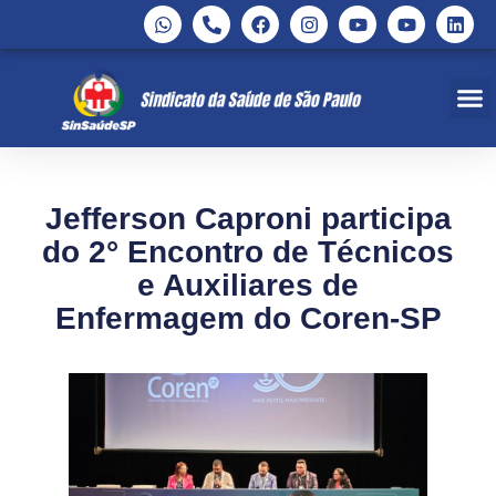
Convenções e
Contribuições
Área d
Colônia de
SinSaúde
Jefferson Caproni participa
do 2° Encontro de Técnicos
e Auxiliares de
Enfermagem do Coren-SP