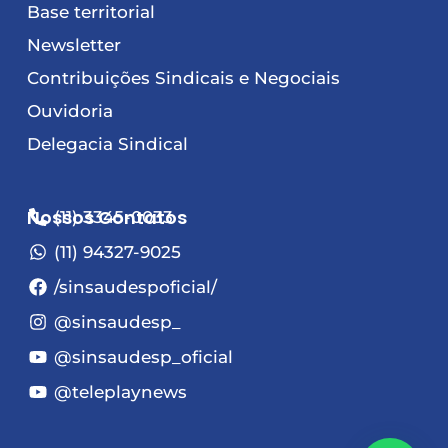
Base territorial
Newsletter
Contribuições Sindicais e Negociais
Ouvidoria
Delegacia Sindical
Nossos Contatos
(11) 3345-0033
(11) 94327-9025
/sinsaudespoficial/
@sinsaudesp_
@sinsaudesp_oficial
@teleplaynews