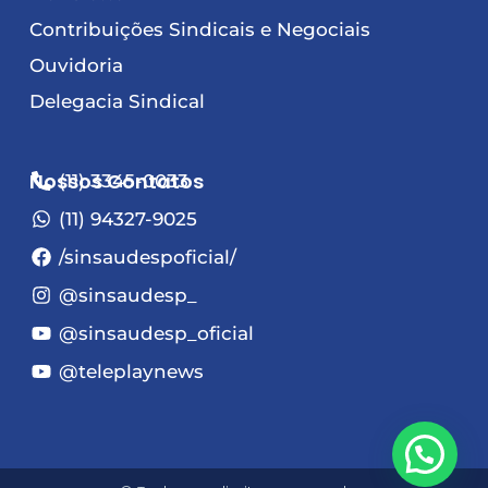
Contribuições Sindicais e Negociais
Ouvidoria
Delegacia Sindical
Nossos Contatos
(11) 3345-0033
(11) 94327-9025
/sinsaudespoficial/
@sinsaudesp_
@sinsaudesp_oficial
@teleplaynews