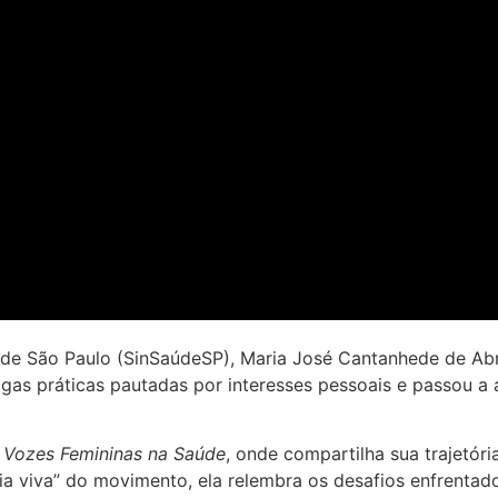
e de São Paulo (SinSaúdeSP), Maria José Cantanhede de Abr
gas práticas pautadas por interesses pessoais e passou a 
t
Vozes Femininas na Saúde
, onde compartilha sua trajetó
 viva” do movimento, ela relembra os desafios enfrentado