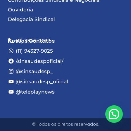
Contribuições Sindicais e Negociais
Ouvidoria
Delegacia Sindical
Nossos Contatos
(11) 3345-0033
(11) 94327-9025
/sinsaudespoficial/
@sinsaudesp_
@sinsaudesp_oficial
@teleplaynews
© Todos os direitos reservados.