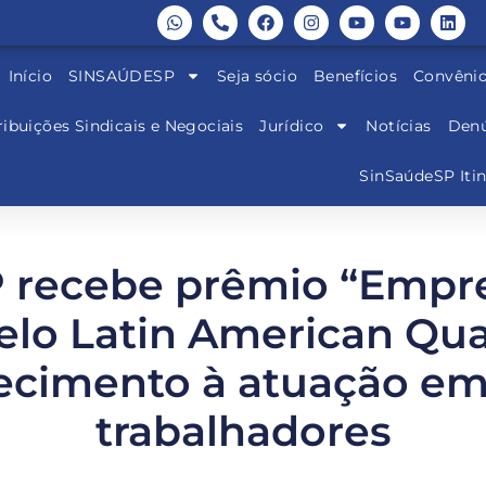
Início
SINSAÚDESP
Seja sócio
Benefícios
Convêni
ibuições Sindicais e Negociais
Jurídico
Notícias
Denú
SinSaúdeSP Iti
 recebe prêmio “Empre
lo Latin American Quali
cimento à atuação em
trabalhadores