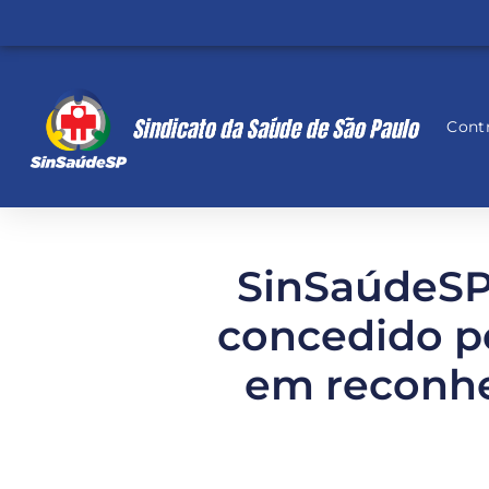
Contr
SinSaúdeSP
concedido pe
em reconhe