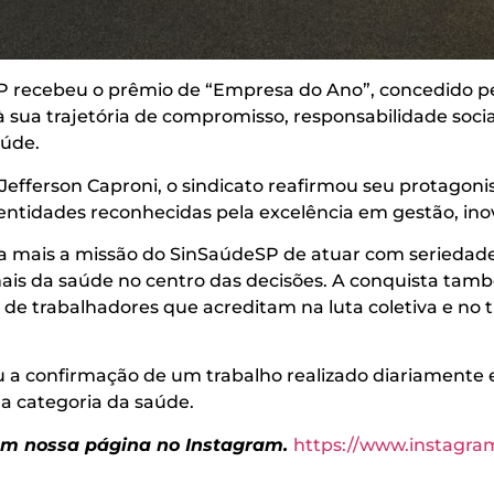
SP recebeu o prêmio de “Empresa do Ano”, concedido pe
à sua trajetória de compromisso, responsabilidade soc
aúde.
efferson Caproni, o sindicato reafirmou seu protagoni
tidades reconhecidas pela excelência em gestão, inov
mais a missão do SinSaúdeSP de atuar com seriedade,
ais da saúde no centro das decisões. A conquista tamb
s de trabalhadores que acreditam na luta coletiva e no 
a confirmação de um trabalho realizado diariamente e
 a categoria da saúde.
 em nossa página no Instagram.
https://www.instagr