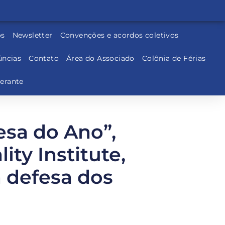
os
Newsletter
Convenções e acordos coletivos
ncias
Contato
Área do Associado
Colônia de Férias
nerante
sa do Ano”,
ty Institute,
 defesa dos