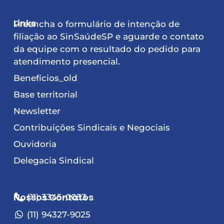
Links
Preencha o formulário de intenção de
filiação ao SinSaúdeSP e aguarde o contato
da equipe com o resultado do pedido para
atendimento presencial.
Benefícios_old
Base territorial
Newsletter
Contribuições Sindicais e Negociais
Ouvidoria
Delegacia Sindical
Nossos Contatos
(11) 3345-0033
(11) 94327-9025