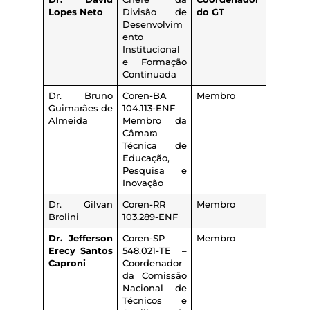
Lopes Neto
Divisão de
do GT
Desenvolvim
ento
Institucional
e Formação
Continuada
Dr. Bruno
Coren-BA
Membro
Guimarães de
104.113-ENF –
Almeida
Membro da
Câmara
Técnica de
Educação,
Pesquisa e
Inovação
Dr. Gilvan
Coren-RR
Membro
Brolini
103.289-ENF
Dr. Jefferson
Coren-SP
Membro
Erecy Santos
548.021-TE –
Caproni
Coordenador
da Comissão
Nacional de
Técnicos e