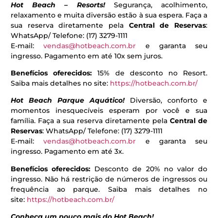
Hot Beach – Resorts!
Segurança, acolhimento,
relaxamento e muita diversão estão à sua espera. Faça a
sua reserva diretamente pela
Central de Reservas
:
WhatsApp/ Telefone: (17) 3279-1111
E-mail:
vendas@hotbeach.com.br
e garanta seu
ingresso. Pagamento em até 10x sem juros.
Benefícios oferecidos:
15% de desconto no Resort.
Saiba mais detalhes no site:
https://hotbeach.com.br/
Hot Beach Parque Aquático!
Diversão, conforto e
momentos inesquecíveis esperam por você e sua
família. Faça a sua reserva diretamente pela
Central de
Reservas
: WhatsApp/ Telefone: (17) 3279-1111
E-mail:
vendas@hotbeach.com.br
e garanta seu
ingresso. Pagamento em até 3x.
Benefícios oferecidos:
Desconto de 20% no valor do
ingresso. Não há restrição de números de ingressos ou
frequência ao parque. Saiba mais detalhes no
site:
https://hotbeach.com.br/
Conheça um pouco mais do Hot Beach!