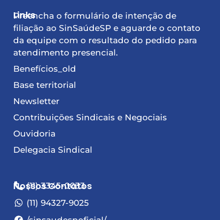
Links
Preencha o formulário de intenção de
filiação ao SinSaúdeSP e aguarde o contato
da equipe com o resultado do pedido para
atendimento presencial.
Benefícios_old
Base territorial
Newsletter
Contribuições Sindicais e Negociais
Ouvidoria
Delegacia Sindical
Nossos Contatos
(11) 3345-0033
(11) 94327-9025
/sinsaudespoficial/