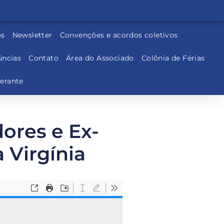
os
Newsletter
Convenções e acordos coletivos
ncias
Contato
Área do Associado
Colônia de Férias
nerante
ores e Ex-
 Virgínia