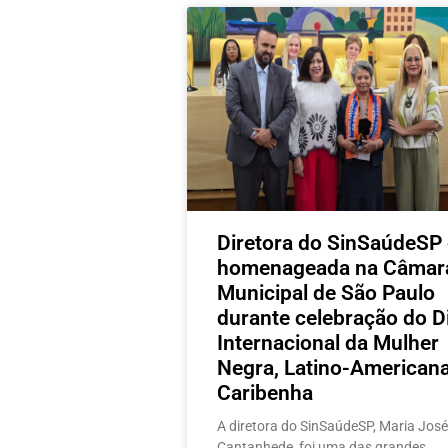
Diretora do SinSaúdeSP 
homenageada na Câmar
Municipal de São Paulo
durante celebração do D
Internacional da Mulher
Negra, Latino-Americana
Caribenha
A diretora do SinSaúdeSP, Maria José
Cantanhede, foi uma das grandes