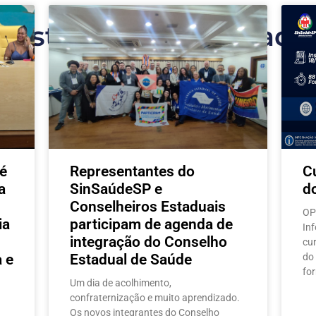
Postagens relacionada
é
Representantes do
C
a
SinSaúdeSP e
d
Conselheiros Estaduais
OP
ia
participam de agenda de
In
integração do Conselho
cu
 e
Estadual de Saúde
do
fo
Um dia de acolhimento,
confraternização e muito aprendizado.
Os novos integrantes do Conselho