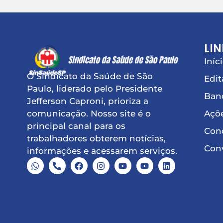
LIN
Iníc
O Sindicato da Saúde de São
Edit
Paulo, liderado pelo Presidente
Ban
Jefferson Caproni, prioriza a
Açõe
comunicação. Nosso site é o
principal canal para os
Conq
trabalhadores obterem notícias,
Conv
informações e acessarem serviços.