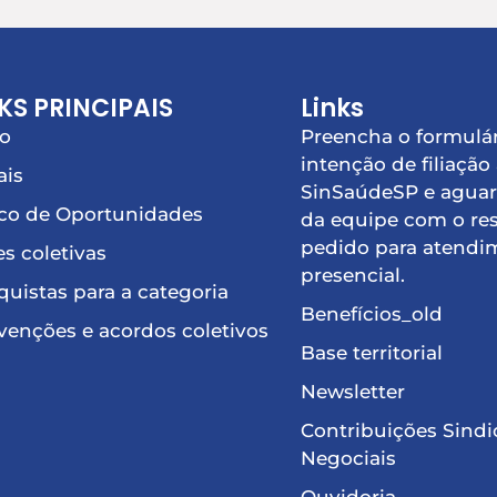
KS PRINCIPAIS
Links
io
Preencha o formulár
intenção de filiação
ais
SinSaúdeSP e aguar
co de Oportunidades
da equipe com o re
pedido para atendi
s coletivas
presencial.
uistas para a categoria
Benefícios_old
enções e acordos coletivos
Base territorial
Newsletter
Contribuições Sindi
Negociais
Ouvidoria