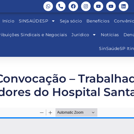
Início
SINSAÚDESP
Seja sócio
Benefícios
Convêni
ibuições Sindicais e Negociais
Jurídico
Notícias
Denú
SinSaúdeSP Iti
 Convocação – Trabalhad
dores do Hospital Santa