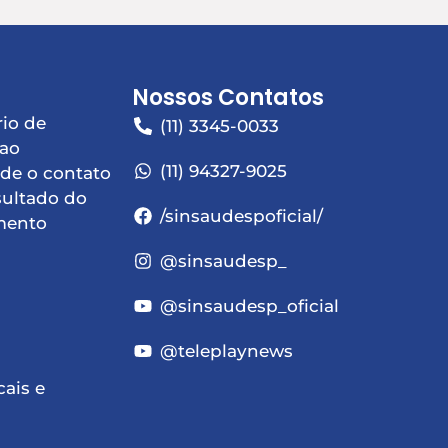
Nossos Contatos
io de
(11) 3345-0033
 ao
(11) 94327-9025
de o contato
sultado do
/sinsaudespoficial/
mento
@sinsaudesp_
@sinsaudesp_oficial
@teleplaynews
cais e