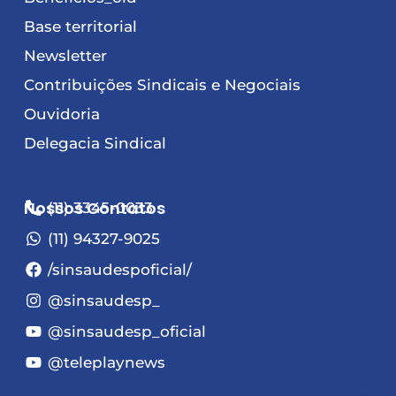
Base territorial
Newsletter
Contribuições Sindicais e Negociais
Ouvidoria
Delegacia Sindical
Nossos Contatos
(11) 3345-0033
(11) 94327-9025
/sinsaudespoficial/
@sinsaudesp_
@sinsaudesp_oficial
@teleplaynews