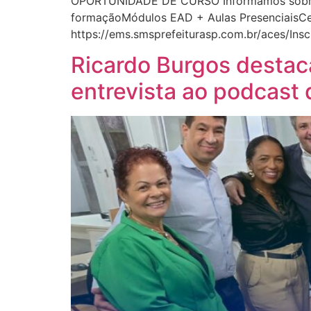
OPORTUNIDADE DE CURSO Informamos sobre o
formaçãoMódulos EAD + Aulas PresenciaisCert
https://ems.smsprefeiturasp.com.br/aces/In
Ricardo Burgos desta
entrevista ao podcast