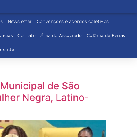
os
Newsletter
Convenções e acordos coletivos
ncias
Contato
Área do Associado
Colônia de Férias
nerante
Municipal de São
lher Negra, Latino-