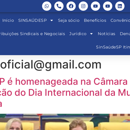
Início
SINSAÚDESP
Seja sócio
Benefícios
Convêni
ibuições Sindicais e Negociais
Jurídico
Notícias
Denú
SinSaúdeSP Iti
oficial@gmail.com
SP é homenageada na Câmara 
ão do Dia Internacional da Mu
a