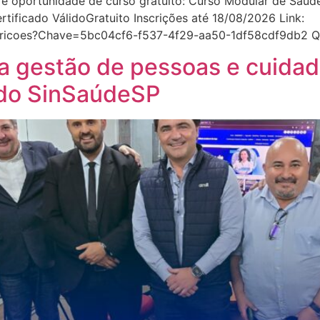
portunidade de curso gratuito: Curso Modular de Saúde
ificado VálidoGratuito Inscrições até 18/08/2026 Link:
scricoes?Chave=5bc04cf6-f537-4f29-aa50-1df58cdf9db2 Qua
ca gestão de pessoas e cuid
 do SinSaúdeSP