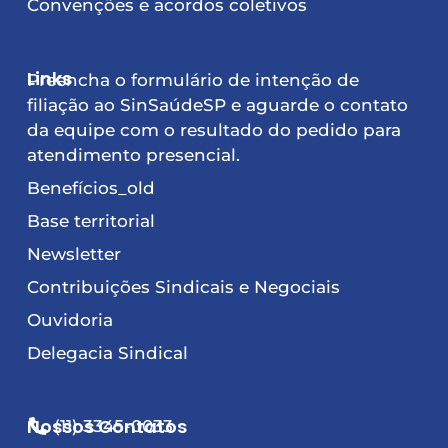
Convenções e acordos coletivos
Links
Preencha o formulário de intenção de
filiação ao SinSaúdeSP e aguarde o contato
da equipe com o resultado do pedido para
atendimento presencial.
Benefícios_old
Base territorial
Newsletter
Contribuições Sindicais e Negociais
Ouvidoria
Delegacia Sindical
Nossos Contatos
(11) 3345-0033